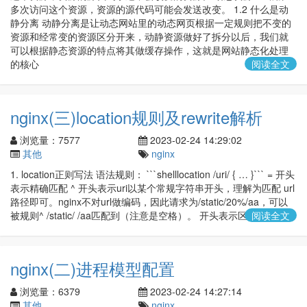
多次访问这个资源，资源的源代码可能会发送改变。 1.2 什么是动
静分离 动静分离是让动态网站里的动态网页根据一定规则把不变的
资源和经常变的资源区分开来，动静资源做好了拆分以后，我们就
可以根据静态资源的特点将其做缓存操作，这就是网站静态化处理
的核心
阅读全文
nginx(三)location规则及rewrite解析
浏览量：7577
2023-02-24 14:29:02
其他
nginx
1. location正则写法 语法规则： ```shelllocation /uri/ { … }``` = 开头
表示精确匹配 ^ 开头表示uri以某个常规字符串开头，理解为匹配 url
路径即可。nginx不对url做编码，因此请求为/static/20%/aa，可以
被规则^ /static/ /aa匹配到（注意是空格）。 开头表示区分大小写
阅读全文
nginx(二)进程模型配置
浏览量：6379
2023-02-24 14:27:14
其他
nginx