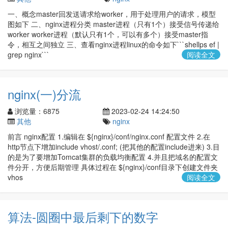
一、概念master回发送请求给worker，用于处理用户的请求，模型
图如下 二、nginx进程分类 master进程（只有1个）接受信号传递给
worker worker进程（默认只有1个，可以有多个）接受master指
令，相互之间独立 三、查看nginx进程linux的命令如下```shellps ef |
grep nginx```
阅读全文
nginx(一)分流
浏览量：6875
2023-02-24 14:24:50
其他
nginx
前言 nginx配置 1.编辑在 ${nginx}/conf/nginx.conf 配置文件 2.在
http节点下增加include vhost/.conf; (把其他的配置include进来) 3.目
的是为了要增加Tomcat集群的负载均衡配置 4.并且把域名的配置文
件分开，方便后期管理 具体过程在 ${nginx}/conf目录下创建文件夹
vhos
阅读全文
算法-圆圈中最后剩下的数字