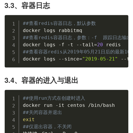
3.3、容器日志
##查看redis容器日志，默认参数
##查看redis容器日志，参数：-f  跟踪日志输出
docker logs -f -t --tail
=
20
##查看容器redis从2019年05月21日后的最新1
docker logs --since
=
"2019-05-21"
 --ta
3.4、容器的进入与退出
##使用run方式在创建时进入
##关闭容器并退出
exit
##仅退出容器，不关闭