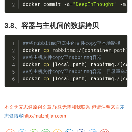
docker commit -a
=
"DeepInThought"
 -m
=
"
3.8、容器与主机间的数据拷贝
##将rabbitmq容器中的文件copy至本地路径
docker 
cp
 rabbitmq:/
[
container_path
]
##将主机文件copy至rabbitmq容器
docker 
cp
[
local_path
]
 rabbitmq:/
[
con
##将主机文件copy至rabbitmq容器，目录重命名为
docker 
cp
[
local_path
]
 rabbitmq:/
[
con
本文为麦志健原创文章,转载无需和我联系,但请注明来自
麦
志健博客
http://maizhijian.com