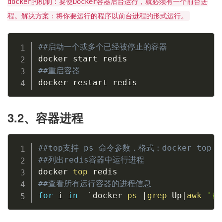
docker的机制：要使Docker容器后台运行，就必须有一个前台进
程。解决方案：将你要运行的程序以前台进程的形式运行。
##启动一个或多个已经被停止的容器
##重启容器
docker restart redis
3.2、容器进程
##top支持 ps 命令参数，格式：docker top [OP
##列出redis容器中运行进程
docker 
top
##查看所有运行容器的进程信息
for
i
in
`
docker 
ps
|
grep
 Up
|
awk
'{p