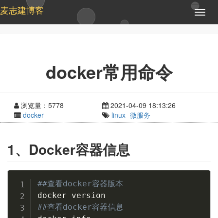
麦志建博客
T
o
g
g
l
e
docker常用命令
n
a
v
i
浏览量：5778
2021-04-09 18:13:26
g
docker
linux
微服务
a
t
i
1、Docker容器信息
o
n
##查看docker容器版本
##查看docker容器信息