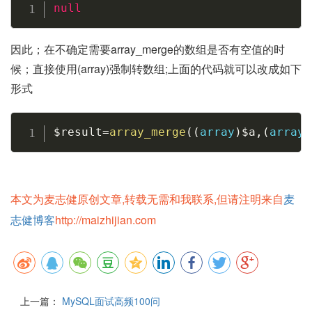
null
因此；在不确定需要array_merge的数组是否有空值的时
候；直接使用(array)强制转数组;上面的代码就可以改成如下
形式
$result
=
array_merge
(
(
array
)
$a
,
(
array
)
本文为麦志健原创文章,转载无需和我联系,但请注明来自
麦
志健博客
http://maizhijian.com
上一篇：
MySQL面试高频100问