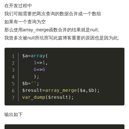
在开发过程中
我们可能需要把两次查询的数据合并成一个数组
如果有一个查询为空
那么使用array_merge函数合并的结果就是null;
我曾多次被null所坑而写此篇博客重要的原因也是因为此;
$a
=
array
(
1
=
>
1
,
6
=
>
6
)
;
$b
=
''
;
$result
=
array_merge
(
$a
,
$b
)
;
var_dump
(
$result
)
;
输出如下