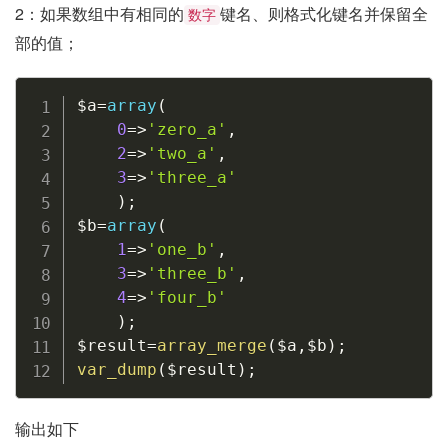
2：如果数组中有相同的
键名、则格式化键名并保留全
数字
部的值；
$a
=
array
(
0
=
>
'zero_a'
,
2
=
>
'two_a'
,
3
=
>
'three_a'
)
;
$b
=
array
(
1
=
>
'one_b'
,
3
=
>
'three_b'
,
4
=
>
'four_b'
)
;
$result
=
array_merge
(
$a
,
$b
)
;
var_dump
(
$result
)
;
输出如下