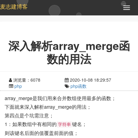
麦志建博客
T
o
g
g
l
e
深入解析array_merge函
n
a
数的用法
v
i
g
a
浏览量：6078
2020-10-08 18:29:57
t
php
php函数
i
o
array_merge是我们用来合并数组使用最多的函数；
n
下面就来深入解析array_merge的用法；
第四点是个坑需注意；
1：如果数组中有相同的
键名；
字符串
则该键名后面的值覆盖前面的值；