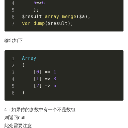
6
=
>
6
)
;
$result
=
array_merge
(
$a
)
;
var_dump
(
$result
)
;
输出如下
Array
(
[
0
]
=
>
1
[
1
]
=
>
3
[
2
]
=
>
6
)
4：如果传的参数中有一个不是数组
则返回null
此处需要注意