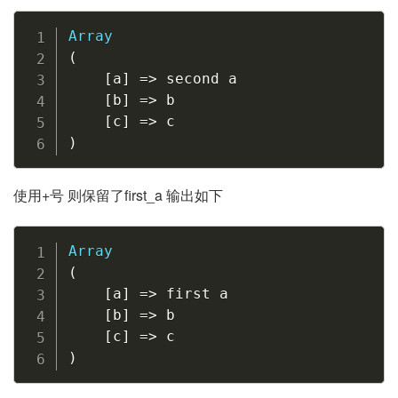
Array
(
[
a
]
=
>
 second a

[
b
]
=
>
 b

[
c
]
=
>
)
使用+号 则保留了first_a 输出如下
Array
(
[
a
]
=
>
 first a

[
b
]
=
>
 b

[
c
]
=
>
)