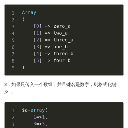
Array
(
[
0
]
=
>
 zero_a

[
1
]
=
>
 two_a

[
2
]
=
>
 three_a

[
3
]
=
>
 one_b

[
4
]
=
>
 three_b

[
5
]
=
>
)
3：如果只传入一个数组；并且键名是数字；则格式化键
名；
$a
=
array
(
1
=
>
1
,
3
=
>
3
,