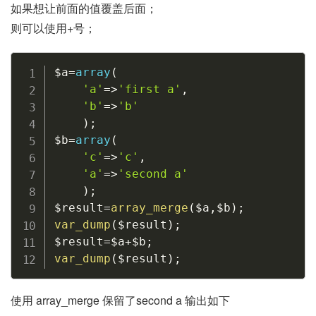
如果想让前面的值覆盖后面；
则可以使用+号；
$a
=
array
(
'a'
=
>
'first a'
,
'b'
=
>
'b'
)
;
$b
=
array
(
'c'
=
>
'c'
,
'a'
=
>
'second a'
)
;
$result
=
array_merge
(
$a
,
$b
)
;
var_dump
(
$result
)
;
$result
=
$a
+
$b
;
var_dump
(
$result
)
;
使用 array_merge 保留了second a 输出如下